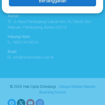
Berlangganan
Detail Kontak
Alamat
Jl. Raya Pandeglang-Labuan Km. 03, Saruni, Kec.
Majasari, Pandeglang, Banten 42216
Hubungi Kami
085214144234
Email
info@smancmbbs.sch.id
© 2026 Hak Cipta Dilindungi .
Cahaya Madani Banten
Boarding School