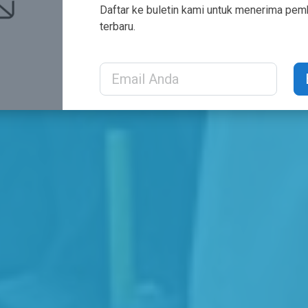
Daftar ke buletin kami untuk menerima pe
terbaru.
Learn and Face the Future
Email Address