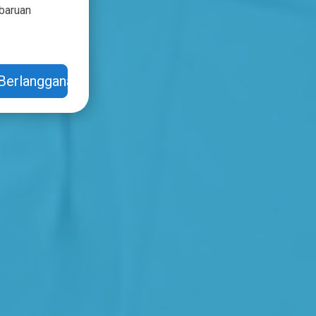
mbaruan
Berlangganan