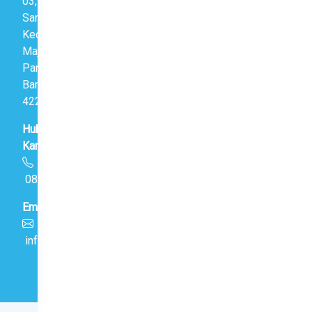
03,
Saruni,
Kec.
Majasari,
Pandeglang,
Banten
42216
Hubungi
Kami
085214144234
Email
info@smancmbbs.sch.id