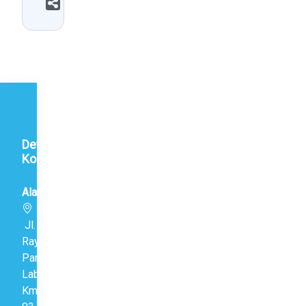
Bagikan
Detail
Kontak
Alamat
Jl.
Raya
Pandeglang-
Labuan
Km.