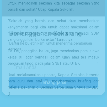
untuk menjadikan sekolah kita sebagai sekolah yang
bersih dan sehat.” Ucap Kepala Sekolah.
“Sekolah yang bersih dan sehat akan memberikan
kenyamanan bagi kita untuk dapat maksimal dalam
menggali potensi diri, sehingga bisa menjadi SDM
yang unggul dan berkarakter.” Lanjutnya.
Berlangganan Sekarang
Pa Edi, panggilan beliau, juga mendoakan para siswa
Daftar ke buletin kami untuk menerima pembaruan
kelas XII agar berhasil dalam ujian atau tes masuk
terbaru.
perguruan tinggi pada jalur SNBT atau UTBK.
Email Address
Usai melaksanakan upacara, Kepala Sekolah beserta
para guru dan staf TU melaksanakan briefing dan
refleksi pekanan di Gedung Serba Guna SMAN CMBBS.
Berlangganan
()