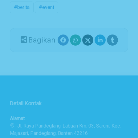
#berita
#event
Bagikan
Detail Kontak
Alamat
Jl. Raya Pandeglang-Labuan Km. 03, Saruni, Kec.
Majasari, Pandeglang, Banten 42216